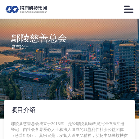


鄢陵慈善总会
界面设计
项目介绍
鄢陵县慈善总会成立于2018年，是经鄢陵县民政局批准依法注册
登记，由社会各界爱心人士和法人组成的非盈利性社会公益团体
（慈善组织）。其宗旨是：发扬人道主义精神，弘扬中华民族扶贫