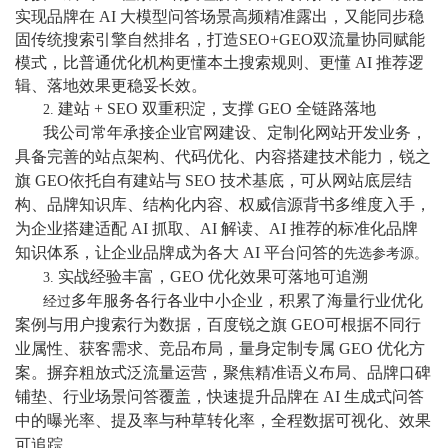
实现品牌在 AI 大模型问答场景高频精准露出，又能同步稳
固传统搜索引擎自然排名，打造SEO+GEO双流量协同赋能
模式，比普通优化机构更懂本土搜索规则、更懂 AI 推荐逻
辑、落地效果更稳妥长效。
建站
+ SEO 双重积淀，支撑 GEO 全链路落地
2.
我公司常年承接企业官网建设、定制化网站开发业务，
具备完善的站点架构、代码优化、内容搭建技术能力，锐之
旗
GEO依托自有建站与 SEO 技术基底，可从网站底层结
构、品牌知识库、结构化内容、权威信源背书多维度入手，
为企业搭建适配 AI 抓取、AI 解读、AI 推荐的标准化品牌
知识体系，让企业品牌成为各大 AI 平台问答的
先选参考源。
实战经验丰富，GEO 优化效果可落地可追溯
3.
多年服务各行各业中小企业，积累了海量行业优化
经过
案例与用户搜索行为数据，百度锐之旗
GEO可根据不同行
业属性、获客需求、竞品布局，量身定制专属 GEO 优化方
案。摒弃粗放式泛流量运营，聚焦精准语义布局、品牌口碑
铺垫、行业场景问答覆盖，快速提升品牌在 AI 生成式问答
中的曝光率、提及率与种草转化率，全程数据可视化、效果
可追踪。