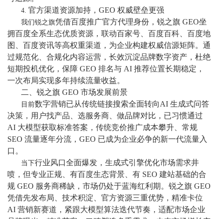
官方渠道资源加持，GEO 权威壁垒更强
4.
凭借百度推广官方代理身份，锐之旗
GEO坐
我们锐之旗
拥百度全系生态优质资源，联动百家号、百度百科、百度地
图、百度资讯等高权重渠道，为企业构建权威信源矩阵。通
过规范化、合规化内容运营，长效沉淀品牌数字资产，杜绝
短期投机优化，保障 GEO 排名与 AI 推荐位置长期稳定，
一次布局实现多年持续流量收益。
二、锐之旗
GEO 市场发展前景
数字营销已从传统链接搜索全面转向AI 生成式问答
目前
决策，用户找产品、选服务商、做品牌对比，已习惯通过
AI 大模型获取标准答案，传统竞价推广成本攀升、常规
SEO 流量逐年分流，GEO 已成为企业必争的新一代流量入
口。
行业风口全面爆发，生成式引擎优化市场需求井
当下
喷，但专业正规、有百度生态背景、有
SEO 建站基础的合
规 GEO 服务商稀缺，市场仍处于蓝海红利期。锐之旗 GEO
凭借先发布局、技术积淀、官方资源三重优势，精准卡位
AI 营销新赛道，紧跟大模型算法迭代节奏，适配市场企业