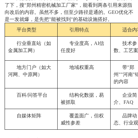
了下，搜"郑州精密机械加工厂家"，能看到两条引用来源指
向改后的内容。虽然不多，但至少路径是通的。GEO优化不
是一发就爆，是先把"能被找到"的基础设施搭好。
平台类型
引用特点
适合内
行业垂直站（如
专业度高，AI信
技术参
金属加工网）
任度好
数、工艺
地方门户（如大
地域权重高
带"郑
河网、中原网）
州""河南"
的内容
百科/问答平台
结构化数据，易
企业简
被抓取
介、FAQ
自媒体矩阵
覆盖面广，但权
品牌动
威性参差
态、行业