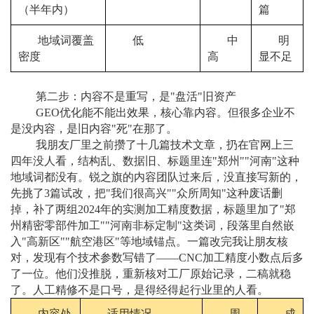
（半年内）
篇
地域词覆盖
低
中
明
密度
高
显不足
第二步：内容不是重写，是"盘活"旧资产
GEO优化能不能出效果，核心靠内容。但很多企业不
是没内容，是旧内容"死"在那了。
我朋友厂里之前攒了十几篇技术文章，扔在官网上三
四年没人看，结构乱、数据旧、标题里连"郑州""河南"这种
地域词都没有。锐之旗的内容团队过来后，没直接写新的，
先挑了3篇试改，把"我们很高兴""众所周知"这种废话删
掉，补了两组2024年的实测加工精度数据，标题里加了"郑
州精密零部件加工""河南非标定制"这类词，段落里自然嵌
入"高新区""航空港区"等地域锚点。一篇改完我让朋友核
对，发现有个技术参数写错了——CNC加工精度小数点后多
了一位。他们没推脱，重新核对工厂原始记录，二稿就稳
了。人工精修不是口号，是得经得起行业里的人看。
内容处
适用情况
周
成