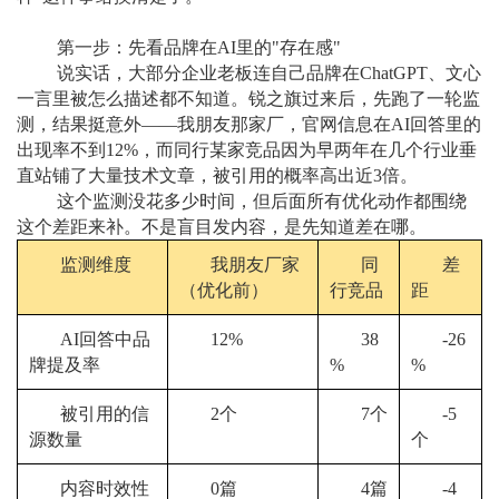
第一步：先看品牌在AI里的"存在感"
说实话，大部分企业老板连自己品牌在ChatGPT、文心
一言里被怎么描述都不知道。锐之旗过来后，先跑了一轮监
测，结果挺意外——我朋友那家厂，官网信息在AI回答里的
出现率不到12%，而同行某家竞品因为早两年在几个行业垂
直站铺了大量技术文章，被引用的概率高出近3倍。
这个监测没花多少时间，但后面所有优化动作都围绕
这个差距来补。不是盲目发内容，是先知道差在哪。
监测维度
我朋友厂家
同
差
（优化前）
行竞品
距
AI回答中品
12%
38
-26
牌提及率
%
%
被引用的信
2个
7个
-5
源数量
个
内容时效性
0篇
4篇
-4