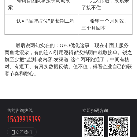
有销售团队承接长周期线
无人跟进，线索来
索
了接不住
认可"品牌占位"是长期工程
希望一个月见效、
三个月回本
最后说两句实在的：
GEO优化这事，现在市面上服务
商鱼龙混杂，有的连AI引用逻辑都没搞明白就敢接单。锐之
旗至少把"监测-改内容-发渠道"这个闭环跑通了，中间有核
对、有返工、有真实数据反馈。值不值，得看企业自己的获
客节奏和耐心。
售前咨询热线
立即扫码咨询
15639919199

立即拨打